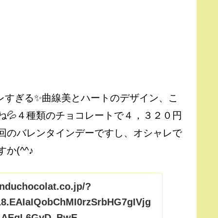
レすぎる✨曲線美とハートのデザイン、こ
ね💦４種類のチョコレートで４，３２０円
回のバレンタインデーですし、オシャレで
(^^♪
nduchocolat.co.jp/?
18.EAIaIQobChMI0rzSrbHG7gIVjg
AAEgL6GvD_BwE